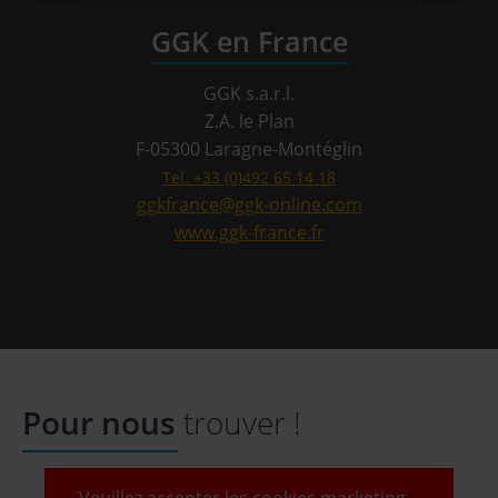
GGK en France
GGK s.a.r.l.
Z.A. le Plan
F-05300 Laragne-Montéglin
Tel. +33 (0)492 65 14 18
ggkfrance@ggk-online.com
www.ggk-france.fr
Pour nous
trouver !