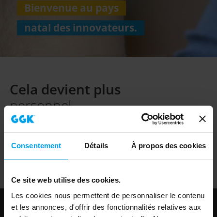
Bienvenue au pays
natal des innovateurs.
Cela devient plus
personnel.
En qu’innovateurs, nous conjuguons nos efforts pour
vous apporter une aide rapide et répondre à toutes
Consentement
Détails
À propos des cookies
vos questions.
Ce site web utilise des cookies.
Les cookies nous permettent de personnaliser le contenu
et les annonces, d'offrir des fonctionnalités relatives aux