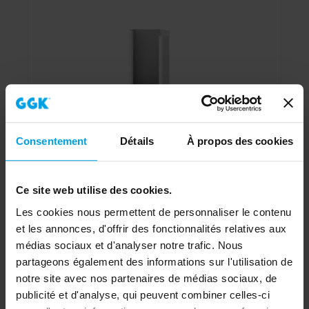
Consentement
Détails
À propos des cookies
Ce site web utilise des cookies.
Les cookies nous permettent de personnaliser le contenu
Goulotte d'angle WK 30x40-9010, PVC,
et les annonces, d'offrir des fonctionnalités relatives aux
embase/couvercle, avec perforation de l'embase,
médias sociaux et d'analyser notre trafic. Nous
blanc alpin
partageons également des informations sur l'utilisation de
notre site avec nos partenaires de médias sociaux, de
Vers le produit
publicité et d'analyse, qui peuvent combiner celles-ci