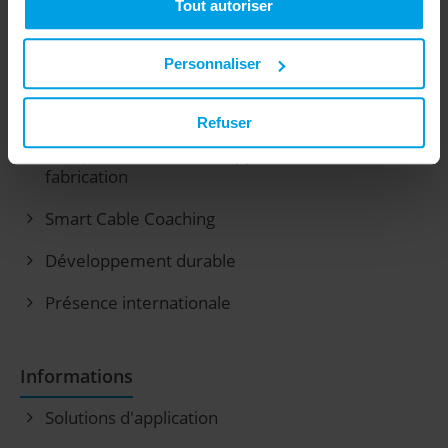
Tout autoriser
Entreprise
Personnaliser
Profil des innovateurs
La puissance centralisée sur un seul site
Refuser
Compétences en développement et en
fabrication
Smart Cable Coaching
Développement durable
Présence internationale
Informations
Solutions d'application