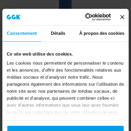
Consentement
Détails
À propos des cookies
Ce site web utilise des cookies.
Les cookies nous permettent de personnaliser le contenu
et les annonces, d'offrir des fonctionnalités relatives aux
Agrafe support pour fixation de tableau, plastique,
pour SK-GTL 60x250
médias sociaux et d'analyser notre trafic. Nous
partageons également des informations sur l'utilisation de
notre site avec nos partenaires de médias sociaux, de
Vers le produit
publicité et d'analyse, qui peuvent combiner celles-ci
avec d'autres informations que vous leur avez fournies
ou qu'ils ont collectées lors de votre utilisation de leurs
services.