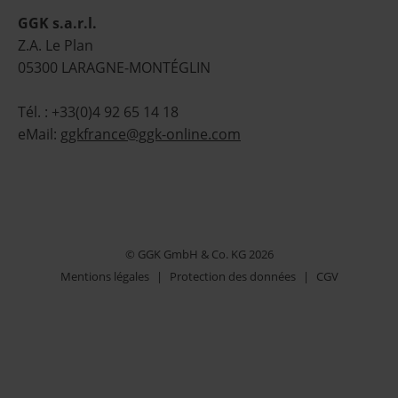
GGK s.a.r.l.
Z.A. Le Plan
05300 LARAGNE-MONTÉGLIN
Tél. : +33(0)4 92 65 14 18
eMail:
ggkfrance@ggk-online.com
© GGK GmbH & Co. KG 2026
Mentions légales
|
Protection des données
|
CGV