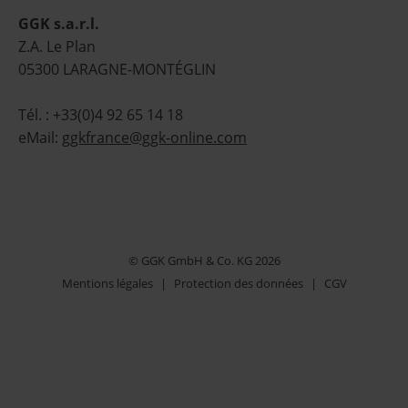
GGK s.a.r.l.
Z.A. Le Plan
05300 LARAGNE-MONTÉGLIN
Tél. : +33(0)4 92 65 14 18
eMail:
ggkfrance@ggk-online.com
© GGK GmbH & Co. KG 2026
Mentions légales
|
Protection des données
|
CGV