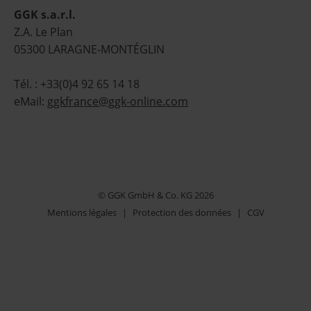
GGK s.a.r.l.
Z.A. Le Plan
05300 LARAGNE-MONTÉGLIN
Tél. : +33(0)4 92 65 14 18
eMail:
ggkfrance@ggk-online.com
© GGK GmbH & Co. KG 2026
Mentions légales
|
Protection des données
|
CGV