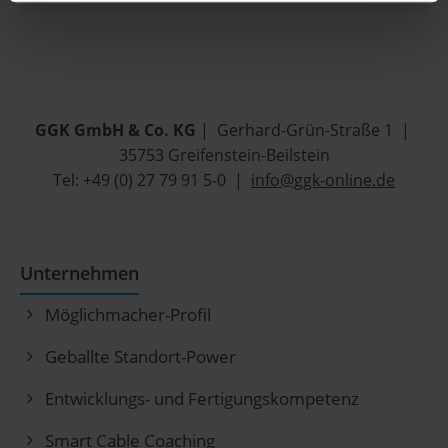
GGK GmbH & Co. KG
| Gerhard-Grün-Straße 1 |
35753 Greifenstein-Beilstein
Tel: +49 (0) 27 79 91 5-0 |
info@ggk-online.de
Unternehmen
Möglichmacher-Profil
Geballte Standort-Power
Entwicklungs- und Fertigungskompetenz
Smart Cable Coaching