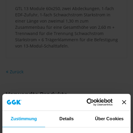
GTL 13 Module 60x250, zwei Abdeckungen, 1-fach
EDF-Zufuhr, 1-fach Schwachstrom Starkstrom in
einer Länge von zweimal 1,30 m zum
Zusammenbau für eine Gesamthöhe von 2,60 m +
Trennwand für die Trennung Schwachstrom
Starkstrom + 6 Trägerklammern für die Befestigung
von 13-Modul-Schalttafeln.
Zurück
Verwandte Produkte
Zustimmung
Details
Über Cookies