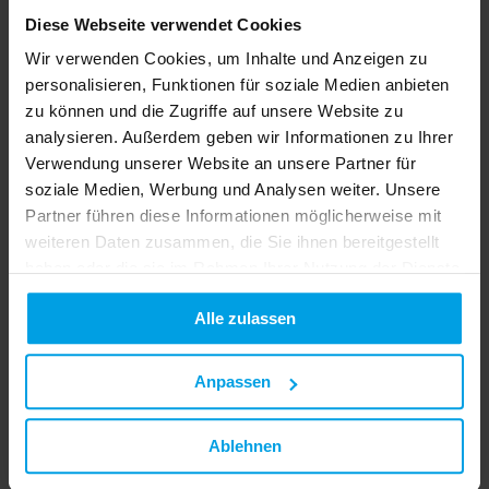
Diese Webseite verwendet Cookies
Wir verwenden Cookies, um Inhalte und Anzeigen zu
personalisieren, Funktionen für soziale Medien anbieten
zu können und die Zugriffe auf unsere Website zu
analysieren. Außerdem geben wir Informationen zu Ihrer
Verwendung unserer Website an unsere Partner für
soziale Medien, Werbung und Analysen weiter. Unsere
Partner führen diese Informationen möglicherweise mit
weiteren Daten zusammen, die Sie ihnen bereitgestellt
haben oder die sie im Rahmen Ihrer Nutzung der Dienste
gesammelt haben.
Alle zulassen
Endstück für Steigekanal SK-GTL 60x250, alpinweiß
Anpassen
Ablehnen
Zum Produkt