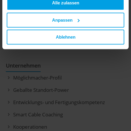
Alle zulassen
Anpassen
GGK GmbH & Co. KG
| Gerhard-Grün-Straße 1 |
35753 Greifenstein-Beilstein
Ablehnen
Tel: +49 (0) 27 79 91 5-0 |
info@ggk-online.de
Unternehmen
Möglichmacher-Profil
Geballte Standort-Power
Entwicklungs- und Fertigungskompetenz
Smart Cable Coaching
Kooperationen