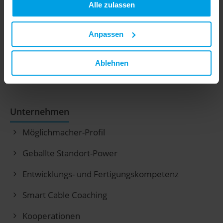
Alle zulassen
Anpassen
GGK GmbH & Co. KG
| Gerhard-Grün-Straße 1 |
35753 Greifenstein-Beilstein
Ablehnen
Tel: +49 (0) 27 79 91 5-0 |
info@ggk-online.de
Unternehmen
Möglichmacher-Profil
Geballte Standort-Power
Entwicklungs- und Fertigungskompetenz
Smart Cable Coaching
Kooperationen