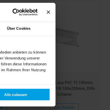
Über Cookies
 Medien anbieten zu können
hrer Verwendung unserer
 führen diese Informationen
ie im Rahmen Ihrer Nutzung
ührungskanal
Trennwand aus PVC TS 100mm,
, alpinweiß
für LF-Kanal FB 100x230mm, DIN-
Schiene
Alle zulassen
kt
Zum Produkt