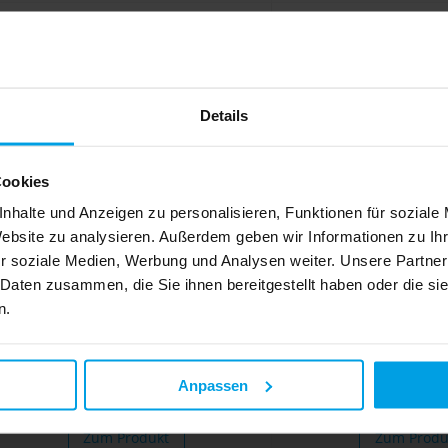
Details
Cookies
nhalte und Anzeigen zu personalisieren, Funktionen für soziale
Website zu analysieren. Außerdem geben wir Informationen zu I
r soziale Medien, Werbung und Analysen weiter. Unsere Partner
 Daten zusammen, die Sie ihnen bereitgestellt haben oder die s
n.
Oberteil Leitungsführungskanal
Oberteil Leitungsf
60 mm Breite, PVC, alpinweiß
90 mm Breite, PVC
Anpassen
Zum Produkt
Zum Produ