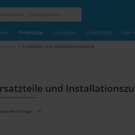
men
Produkte
Lösungen
Downloads
Karri
skanäle
Ersatzteile und Installationszubehör
rsatzteile und Installationsz
nzahl der Einträge:
36