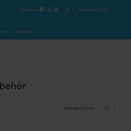
Follow us
DE
Projektliste (0)
ere
Kontakt
ubehör
Einträge pro Seite: