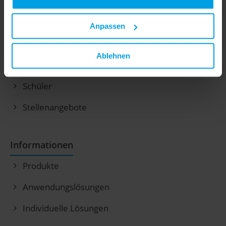
Karriere
Übersicht
Anpassen
GGK als Arbeitgeber
Ablehnen
Berufserfahrene und Berufseinsteiger
Schüler
Stellenangebote
Informationen
Produkte
Anwendungslösungen
Individuelle Lösungen