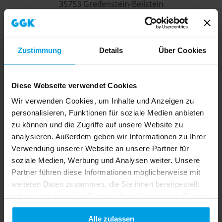
35753 Greifenstein-Beilstein
Tel: +49 (0) 27 79 91 5-0 |
info@ggk-online.de
Zustimmung
Details
Über Cookies
Unternehmen
Möglichmacher-Profil
Diese Webseite verwendet Cookies
Wir verwenden Cookies, um Inhalte und Anzeigen zu
Geballte Standort-Power
personalisieren, Funktionen für soziale Medien anbieten
Entwicklungs- und Fertigungskompetenz
zu können und die Zugriffe auf unsere Website zu
analysieren. Außerdem geben wir Informationen zu Ihrer
Smart Cable Coaching
Verwendung unserer Website an unsere Partner für
soziale Medien, Werbung und Analysen weiter. Unsere
Kooperationen
Partner führen diese Informationen möglicherweise mit
weiteren Daten zusammen, die Sie ihnen bereitgestellt
Internationale Präsenz
haben oder die sie im Rahmen Ihrer Nutzung der Dienste
gesammelt haben.
Alle zulassen